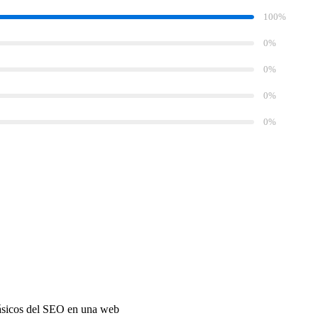
100%
0%
0%
0%
0%
ásicos del SEO en una web