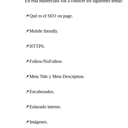
En esta masterclass vas a conocer los siguientes temas:
📌Qué es el SEO on page.
📌Mobile friendly.
📌HTTPS.
📌Follow/NoFollow.
📌Meta Title y Meta Description.
📌Encabezados.
📌Enlazado interno.
📌Imágenes.