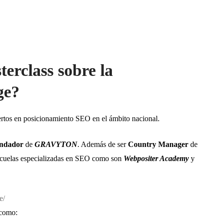
erclass sobre la
ge?
ertos en posicionamiento SEO en el ámbito nacional.
ndador
de
GRAVYTON
. Además de ser
Country Manager
de
scuelas especializadas en SEO como son
Webpositer Academy
y
e/
 como: